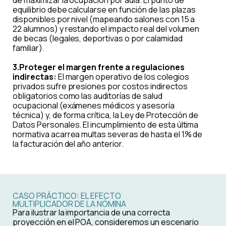
de maximizar la ocupación por aula. El punto de
equilibrio debe calcularse en función de las plazas
disponibles por nivel (mapeando salones con 15 a
22 alumnos) y restando el impacto real del volumen
de becas (legales, deportivas o por calamidad
familiar).
3.Proteger el margen frente a regulaciones
indirectas:
El margen operativo de los colegios
privados sufre presiones por costos indirectos
obligatorios como las auditorías de salud
ocupacional (exámenes médicos y asesoría
técnica) y, de forma crítica, la Ley de Protección de
Datos Personales. El incumplimiento de esta última
normativa acarrea multas severas de hasta el 1% de
la facturación del año anterior.
CASO PRÁCTICO: EL EFECTO
MULTIPLICADOR DE LA NÓMINA
Para ilustrar la importancia de una correcta
proyección en el POA, consideremos un escenario