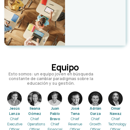
Equipo
Esto somos: un equipo joven en búsqueda
constante de cambiar paradigmas sobre la
educación y su gestión.
Jesús
Ileana
Juan
José
Adrián
Omar
Lanza
Gómez
Pablo
Tena
Garza
Nawaz
Chief
Chief
Bravo
Chief
Chief
Chief
Executive
Operations
Chief
Revenue
Growth
Technology
Officer
Officer
Financial
Officer
Officer
Officer