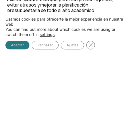
evitar atrasos y mejorar la planificación
presupuestaria de todo el año académico.
Usamos cookies para ofrecerte la mejor experiencia en nuestra
web.
You can find out more about which cookies we are using or
switch them off in
settings
.
LA TRANSFORMACIÓN DE
LA GESTIÓN FINANCIERA
Cerrar el banner d
Aceptar
Rechazar
Ajustes
ESCOLAR
La digitalización de los
procesos administrativos
ha generado un cambio
significativo en la gestión
escolar. Un software de
finanzas para colegios
privados permite
centralizar la información,
mejorar la comunicación
interna y garantizar una
operación más ordenada
y profesional. Con ello, las
instituciones se preparan
para responder a un