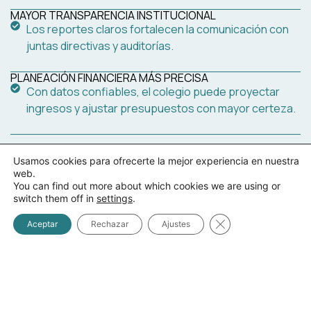
MAYOR TRANSPARENCIA INSTITUCIONAL
Los reportes claros fortalecen la comunicación con
juntas directivas y auditorías.
PLANEACIÓN FINANCIERA MÁS PRECISA
Con datos confiables, el colegio puede proyectar
ingresos y ajustar presupuestos con mayor certeza.
Usamos cookies para ofrecerte la mejor experiencia en nuestra
web.
¿QUÉ TIPO DE
You can find out more about which cookies we are using or
REPORTES PUEDEN
switch them off in
settings
.
AUTOMATIZAR LAS
ESCUELAS PRIVADAS?
Cerrar el banner d
Aceptar
Rechazar
Ajustes
Las plataformas
especializadas permiten
generar distintos tipos de
reportes, entre ellos:
Reportes de