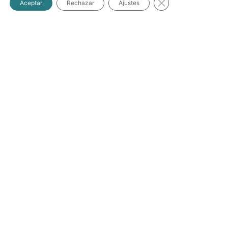
Cerrar el banner d
Aceptar
Rechazar
Ajustes
respuesta ante
imprevistos.
Profesionalicen la
gestión
administrativa.
Fortalezcan la
confianza de
directivos y
colaboradores.
Aseguren
continuidad
operativa durante
todo el ciclo
escolar.
Un flujo de efectivo
controlado se convierte
en un habilitador del
crecimiento institucional.