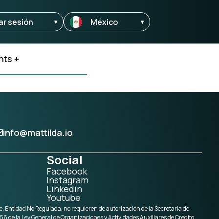
iar sesión
México
▾
hts
info@mattilda.io
Social
Facebook
Instagram
Linkedin
Youtube
, Entidad No Regulada, no requieren de autorización de la Secretaría de
 56 de la Ley General de Organizaciones y Actividades Auxiliares de Crédito.