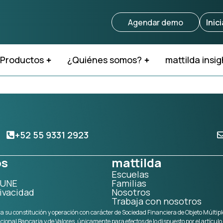
Agendar demo
Inic
Productos
¿Quiénes somos?
mattilda insig
+52 55 9331 2923
os
mattilda
Escuelas
a UNE
Familias
ivacidad
Nosotros
Trabaja con nosotros
su constitución y operación con carácter de Sociedad Financiera de Objeto Múltiple
acional Bancaria y de Valores, únicamente para efectos de lo dispuesto por el artículo