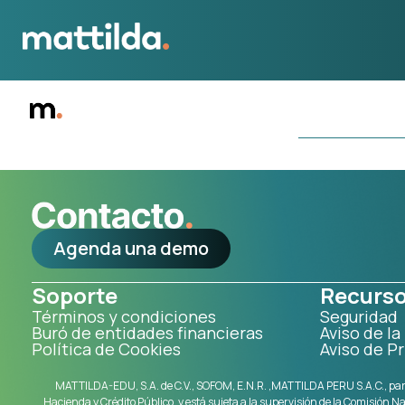
Agenda una demo
Soporte
Recurs
Términos y condiciones
Seguridad
Buró de entidades financieras
Aviso de l
Política de Cookies
Aviso de Pr
MATTILDA-EDU, S.A. de C.V., SOFOM, E.N.R. ,MATTILDA PERU S.A.C., para 
Hacienda y Crédito Público, y está sujeta a la supervisión de la Comisión N