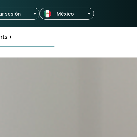
iar sesión
México
▾
hts