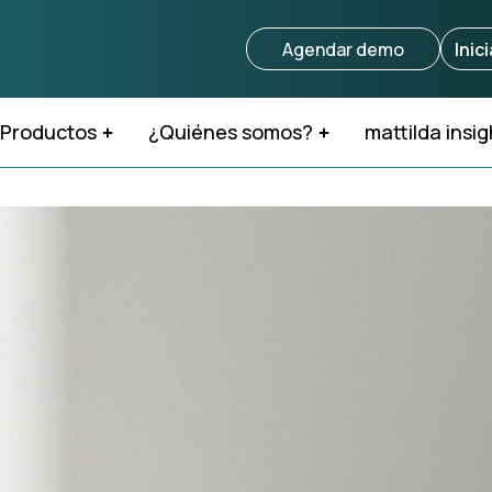
Agendar demo
Inic
Productos
¿Quiénes somos?
mattilda insig