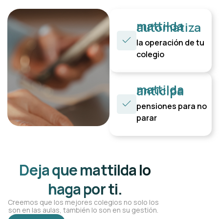
mattilda
automatiza
la operación de tu
colegio
mattilda
anticipa
pensiones para no
parar
Deja que mattilda lo
haga por ti.
Creemos que los mejores colegios no solo los
son en las aulas, también lo son en su gestión.