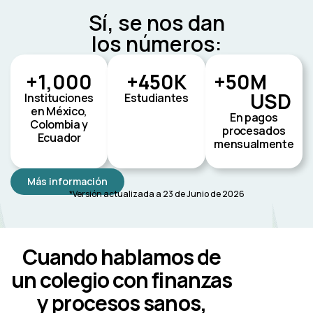
Sí, se nos dan
los números:
+
1,000
+
450
K
+
50
M 
USD
Instituciones
Estudiantes
en México,
En pagos
Colombia y
procesados
Ecuador
mensualmente
Más información
*Versión actualizada a 23 de Junio de 2026
Cuando hablamos de
un colegio con finanzas
y procesos sanos,