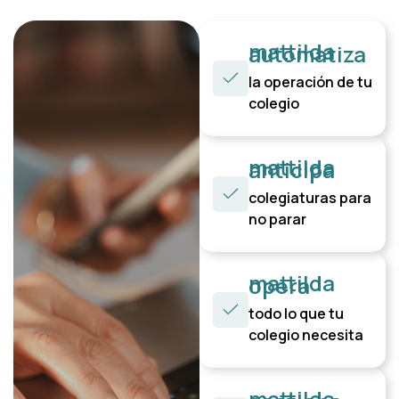
mattilda
automatiza
la operación de tu
colegio
mattilda
anticipa
colegiaturas para
no parar
mattilda
opera
todo lo que tu
colegio necesita
mattilda