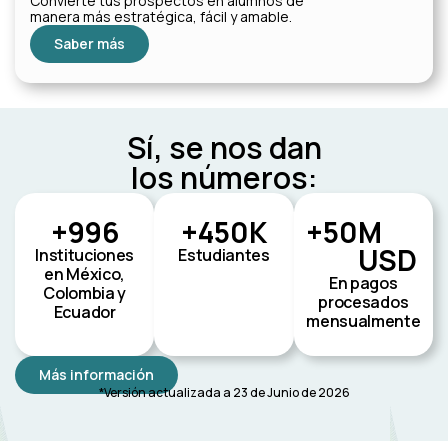
Convierte tus prospectos en alumnos de
manera más estratégica, fácil y amable.
Saber más
Sí, se nos dan
los números:
+
1,000
+
450
K
+
50
M 
USD
Instituciones
Estudiantes
en México,
En pagos
Colombia y
procesados
Ecuador
mensualmente
Más información
*Versión actualizada a 23 de Junio de 2026